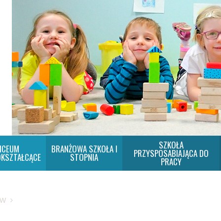
SZKOŁA
ICEUM
BRANŻOWA SZKOŁA I
PRZYSPOSABIAJĄCA DO
KSZTAŁCĄCE
STOPNIA
PRACY
SW