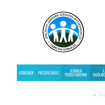
SZKOŁA
L
OŚRODEK
PRZEDSZKOLE
PODSTAWOWA
OGÓLNO
SO