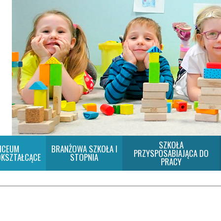
SZKOŁA
ICEUM
BRANŻOWA SZKOŁA I
PRZYSPOSABIAJĄCA DO
KSZTAŁCĄCE
STOPNIA
PRACY