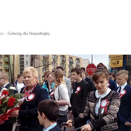
ci – Gołonóg dla Niepodległej.
.