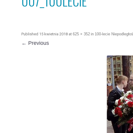
007_100LECIE
Published
15 kwietnia 2018
at
625 × 352
in
100-lecie Niepodległoś
← Previous