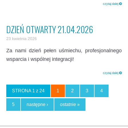
czytaj dalej
DZIEŃ OTWARTY 21.04.2026
23 kwietnia 2026
Za nami dzień pełen uśmiechu, profesjonalnego
wsparcia i wspólnej integracji!
czytaj dalej
STRONA 1 z 24
1
2
3
4
5
następne ›
ostatnie »