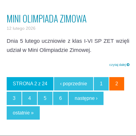
MINI OLIMPIADA ZIMOWA
12 lutego 2026
Dnia 5 lutego uczniowie z klas I-VI SP ZET wzięli
udział w Mini Olimpiadzie Zimowej.
czytaj dalej
STRONA 2 z 24
‹ poprzednie
1
2
3
4
5
6
następne ›
ostatnie »