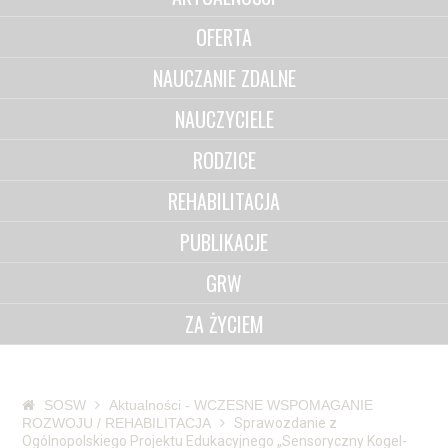
OFERTA
NAUCZANIE ZDALNE
NAUCZYCIELE
RODZICE
REHABILITACJA
PUBLIKACJE
GRW
ZA ŻYCIEM
SOSW
Aktualności - WCZESNE WSPOMAGANIE
ROZWOJU / REHABILITACJA
Sprawozdanie z
Ogólnopolskiego Projektu Edukacyjnego „Sensoryczny Kogel-