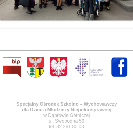
Specjalny Ośrodek Szkolno – Wychowawczy
dla Dzieci i Młodzieży Niepełnosprawnej
w Dąbrowie Górniczej
ul. Swobodna 59
tel. 32 261 80 03