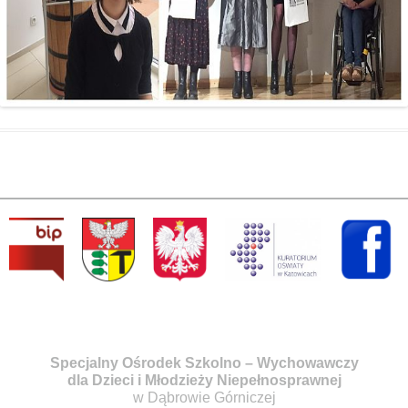
Specjalny Ośrodek Szkolno – Wychowawczy
dla Dzieci i Młodzieży Niepełnosprawnej
w Dąbrowie Górniczej