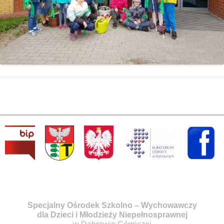
Specjalny Ośrodek Szkolno – Wychowawczy
dla Dzieci i Młodzieży Niepełnosprawnej