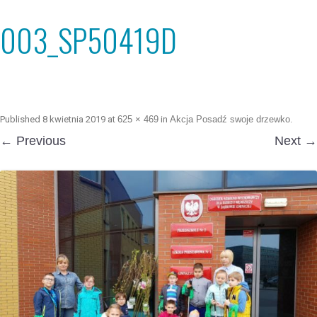
003_SP50419D
Published
8 kwietnia 2019
at
625 × 469
in
Akcja Posadź swoje drzewko
.
← Previous
Next →