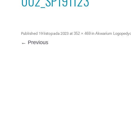
002_SP191123
Published
19 listopada 2023
at
352 × 469
in
Akwarium Logopedy
← Previous