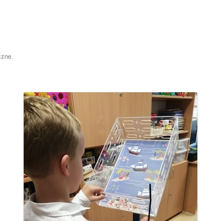
czne
.