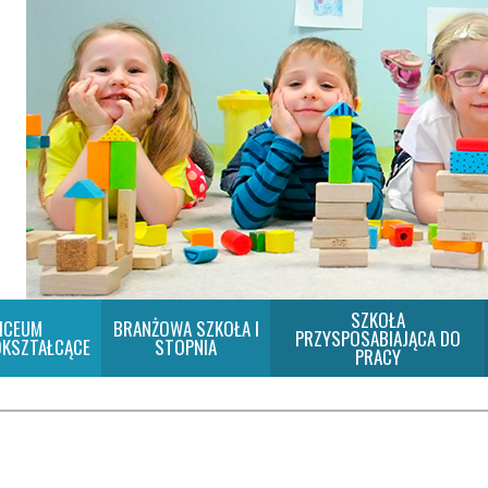
SZKOŁA
ICEUM
BRANŻOWA SZKOŁA I
PRZYSPOSABIAJĄCA DO
KSZTAŁCĄCE
STOPNIA
PRACY