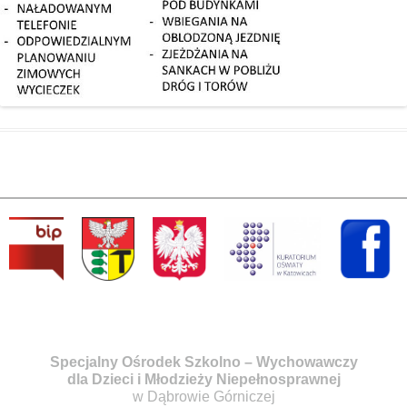
Specjalny Ośrodek Szkolno – Wychowawczy
dla Dzieci i Młodzieży Niepełnosprawnej
w Dąbrowie Górniczej