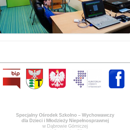
Specjalny Ośrodek Szkolno – Wychowawczy
dla Dzieci i Młodzieży Niepełnosprawnej
w Dąbrowie Górniczej