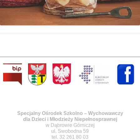
Specjalny Ośrodek Szkolno – Wychowawczy
dla Dzieci i Młodzieży Niepełnosprawnej
w Dąbrowie Górniczej
ul. Swobodna 59
tel. 32 261 80 03