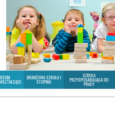
SZKOŁA
ICEUM
BRANŻOWA SZKOŁA I
PRZYSPOSABIAJĄCA DO
KSZTAŁCĄCE
STOPNIA
PRACY