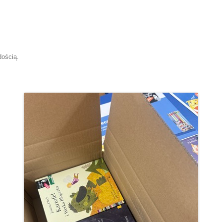
dością
.