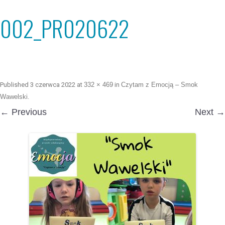
002_PR020622
Published
3 czerwca 2022
at
332 × 469
in
Czytam z Emocją – Smok
Wawelski
.
← Previous
Next →