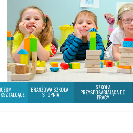
SZKOŁA
ICEUM
BRANŻOWA SZKOŁA I
PRZYSPOSABIAJĄCA DO
KSZTAŁCĄCE
STOPNIA
PRACY