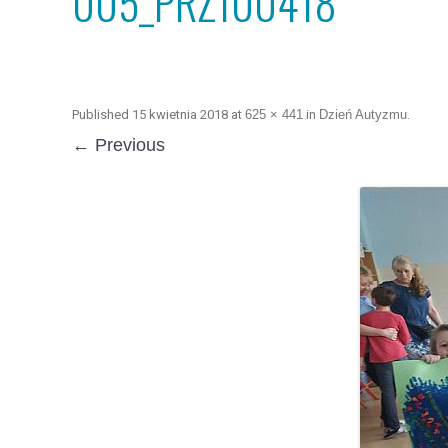
005_PRZ100418
Published
15 kwietnia 2018
at
625 × 441
in
Dzień Autyzmu
.
← Previous