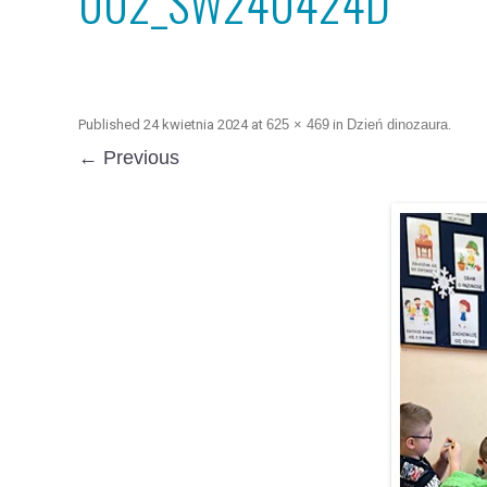
002_SW240424D
Published
24 kwietnia 2024
at
625 × 469
in
Dzień dinozaura
.
← Previous