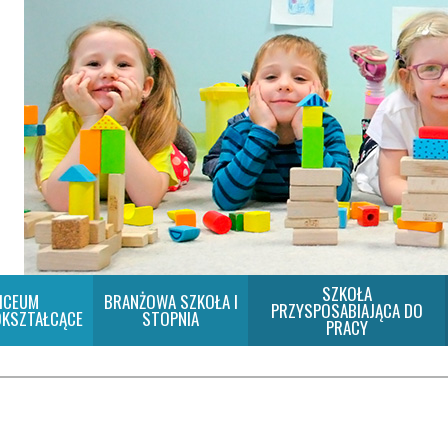
SZKOŁA
ICEUM
BRANŻOWA SZKOŁA I
PRZYSPOSABIAJĄCA DO
KSZTAŁCĄCE
STOPNIA
PRACY