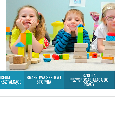
SZKOŁA
ICEUM
BRANŻOWA SZKOŁA I
PRZYSPOSABIAJĄCA DO
KSZTAŁCĄCE
STOPNIA
PRACY