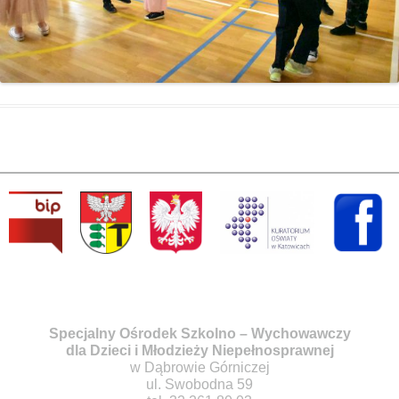
Specjalny Ośrodek Szkolno – Wychowawczy
dla Dzieci i Młodzieży Niepełnosprawnej
w Dąbrowie Górniczej
ul. Swobodna 59