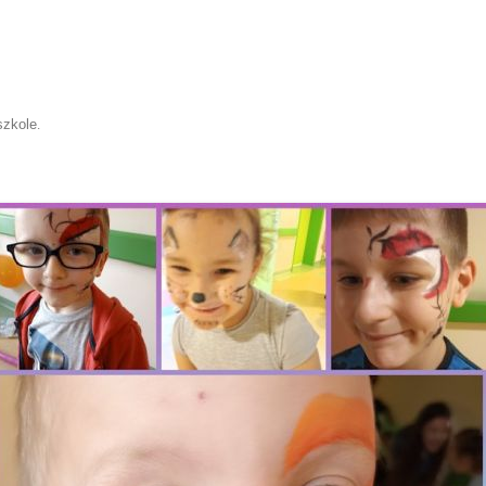
szkole
.