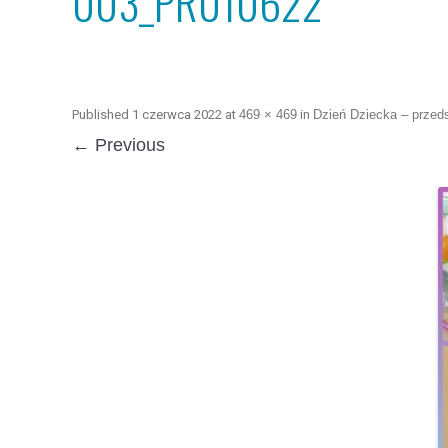
003_PR010622
Published
1 czerwca 2022
at
469 × 469
in
Dzień Dziecka – przed
← Previous