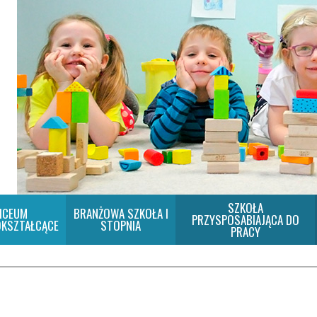
SZKOŁA
ICEUM
BRANŻOWA SZKOŁA I
PRZYSPOSABIAJĄCA DO
KSZTAŁCĄCE
STOPNIA
PRACY