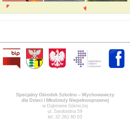
Specjalny Ośrodek Szkolno – Wychowawczy
dla Dzieci i Młodzieży Niepełnosprawnej
w Dąbrowie Górniczej
ul. Swobodna 59
tel. 32 261 80 03