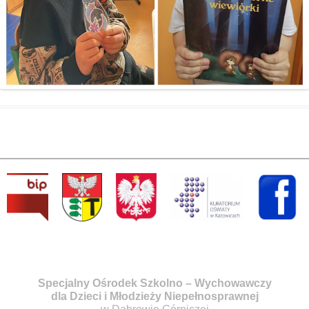
Specjalny Ośrodek Szkolno – Wychowawczy
dla Dzieci i Młodzieży Niepełnosprawnej