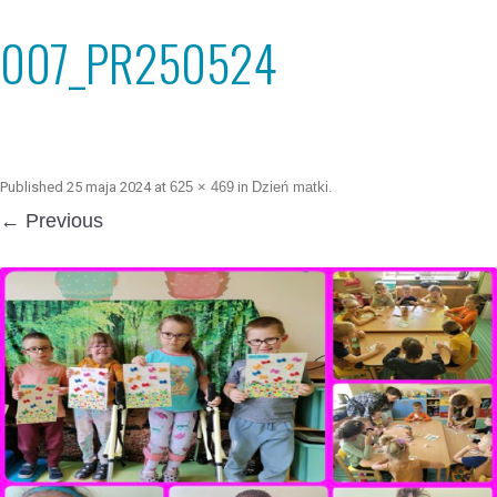
007_PR250524
Published
25 maja 2024
at
625 × 469
in
Dzień matki
.
← Previous