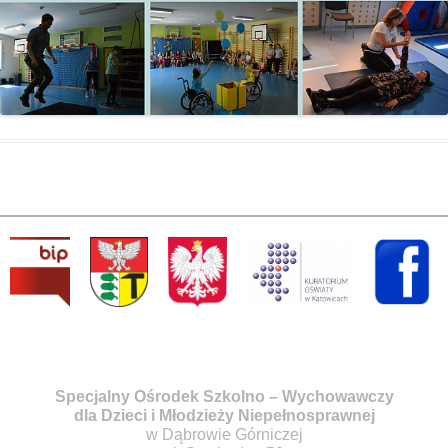
Specjalny Ośrodek Szkolno – Wychowawczy
dla Dzieci i Młodzieży Niepełnosprawnej
w Dąbrowie Górniczej