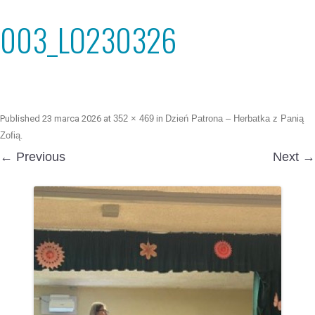
003_LO230326
Published
23 marca 2026
at
352 × 469
in
Dzień Patrona – Herbatka z Panią
Zofią
.
← Previous
Next →