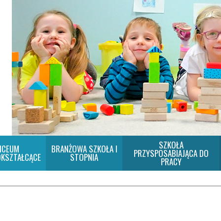
SZKOŁA
ICEUM
BRANŻOWA SZKOŁA I
PRZYSPOSABIAJĄCA DO
KSZTAŁCĄCE
STOPNIA
PRACY