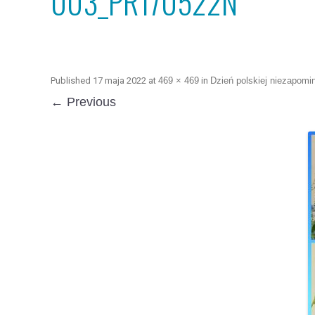
003_PR170522N
Published
17 maja 2022
at
469 × 469
in
Dzień polskiej niezapomin
← Previous