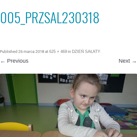
005_PRZSAL230318
Published
26 marca 2018
at
625 × 469
in
DZIEŃ SAŁATY
.
← Previous
Next →