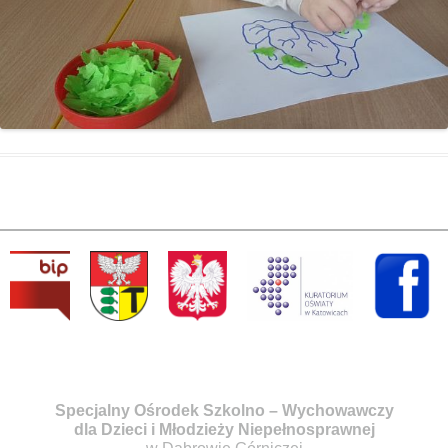
Specjalny Ośrodek Szkolno – Wychowawczy
dla Dzieci i Młodzieży Niepełnosprawnej