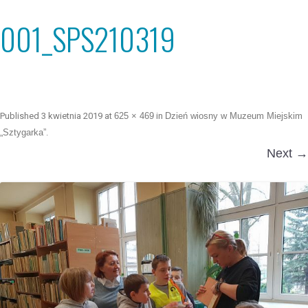
001_SPS210319
Published
3 kwietnia 2019
at
625 × 469
in
Dzień wiosny w Muzeum Miejskim
„Sztygarka”
.
Next →