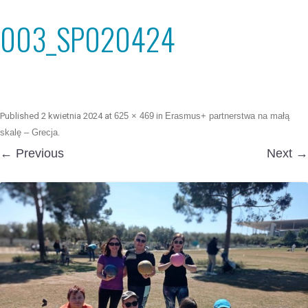
003_SP020424
Published
2 kwietnia 2024
at
625 × 469
in
Erasmus+ partnerstwa na małą
skalę – Grecja
.
← Previous
Next →