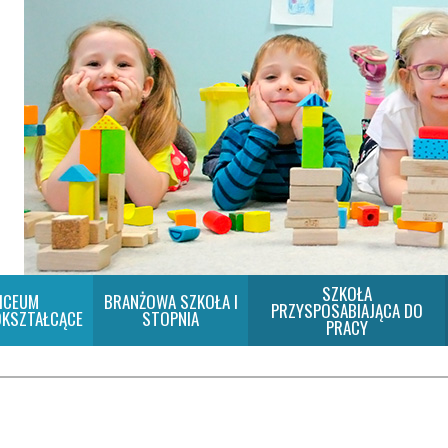
SZKOŁA
ICEUM
BRANŻOWA SZKOŁA I
PRZYSPOSABIAJĄCA DO
KSZTAŁCĄCE
STOPNIA
PRACY