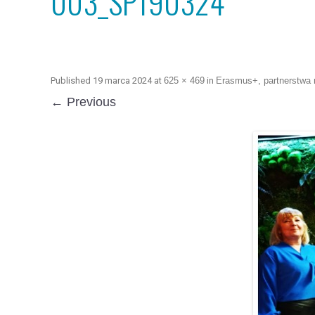
003_SP190324
Published
19 marca 2024
at
625 × 469
in
Erasmus+, partnerstwa n
← Previous