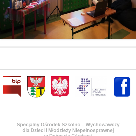
Specjalny Ośrodek Szkolno – Wychowawczy
dla Dzieci i Młodzieży Niepełnosprawnej