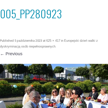
005_PP280923
Published
5 października 2023
at
625 × 417
in
Europejski dzień walki z
dyskryminacją osób niepełnosprawnych
.
← Previous