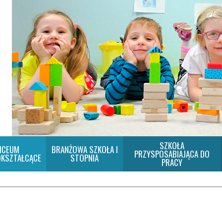
SZKOŁA
ICEUM
BRANŻOWA SZKOŁA I
PRZYSPOSABIAJĄCA DO
KSZTAŁCĄCE
STOPNIA
PRACY