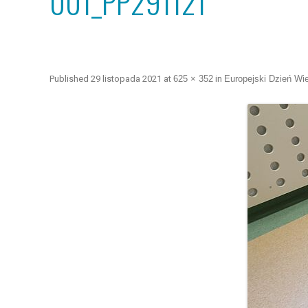
001_PP291121
Published
29 listopada 2021
at
625 × 352
in
Europejski Dzień Wi