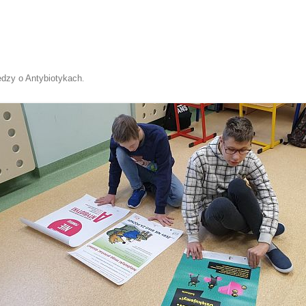
edzy o Antybiotykach
.