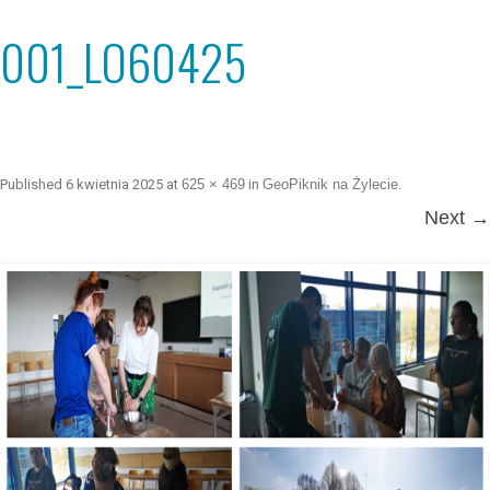
001_LO60425
Published
6 kwietnia 2025
at
625 × 469
in
GeoPiknik na Żylecie
.
Next →