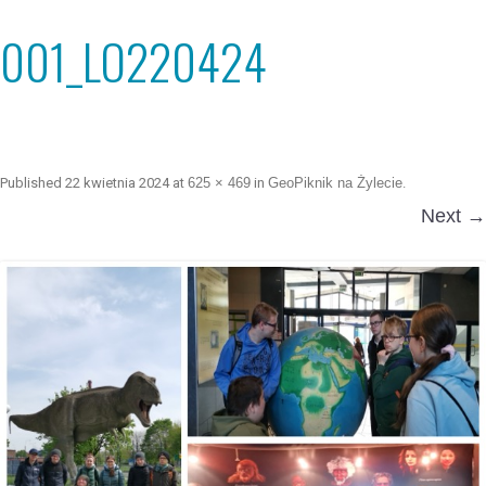
001_LO220424
Published
22 kwietnia 2024
at
625 × 469
in
GeoPiknik na Żylecie
.
Next →