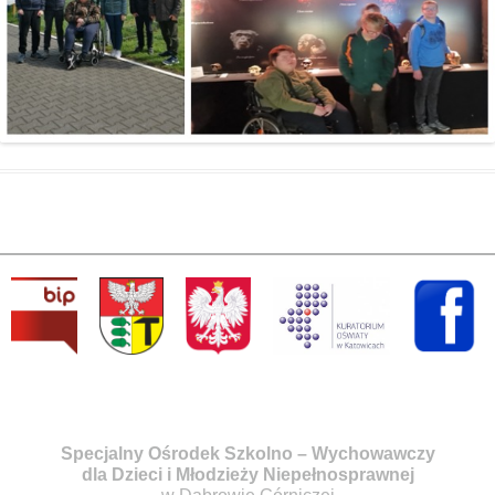
Specjalny Ośrodek Szkolno – Wychowawczy
dla Dzieci i Młodzieży Niepełnosprawnej