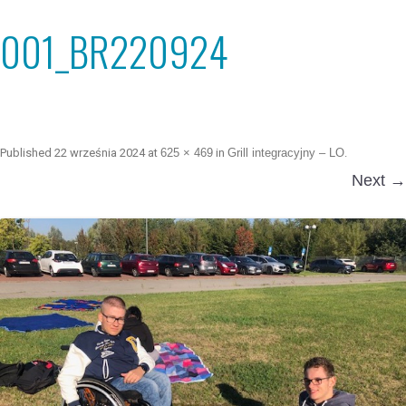
001_BR220924
Published
22 września 2024
at
625 × 469
in
Grill integracyjny – LO
.
Next →