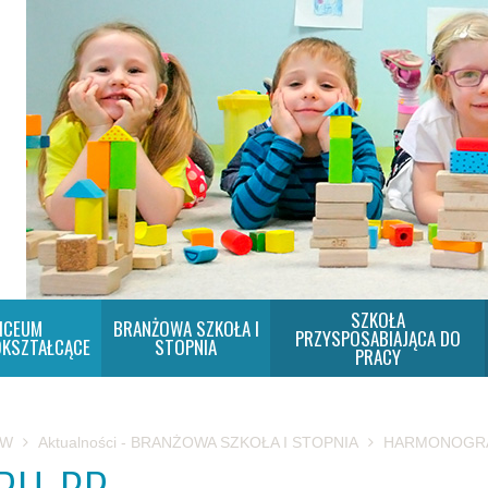
SZKOŁA
ICEUM
BRANŻOWA SZKOŁA I
PRZYSPOSABIAJĄCA DO
KSZTAŁCĄCE
STOPNIA
PRACY
SW
Aktualności - BRANŻOWA SZKOŁA I STOPNIA
HARMONOGRA