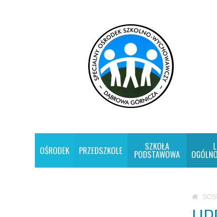
SZKOŁA
L
OŚRODEK
PRZEDSZKOLE
PODSTAWOWA
OGÓLNO
SO