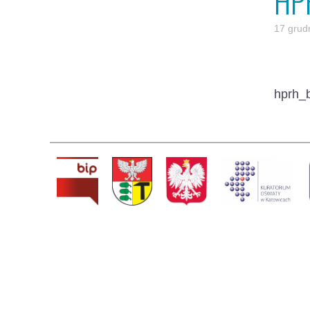
HP
17 grud
hprh_