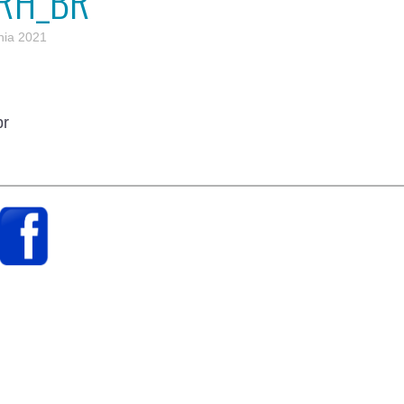
RH_BR
nia 2021
br