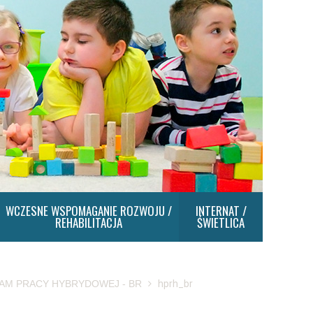
WCZESNE WSPOMAGANIE ROZWOJU /
INTERNAT /
REHABILITACJA
ŚWIETLICA
M PRACY HYBRYDOWEJ - BR
hprh_br