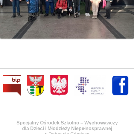
Specjalny Ośrodek Szkolno – Wychowawczy
dla Dzieci i Młodzieży Niepełnosprawnej