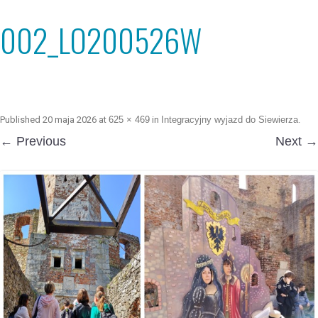
002_LO200526W
Published
20 maja 2026
at
625 × 469
in
Integracyjny wyjazd do Siewierza
.
← Previous
Next →