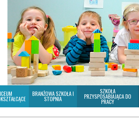
SZKOŁA
ICEUM
BRANŻOWA SZKOŁA I
PRZYSPOSABIAJĄCA DO
KSZTAŁCĄCE
STOPNIA
PRACY