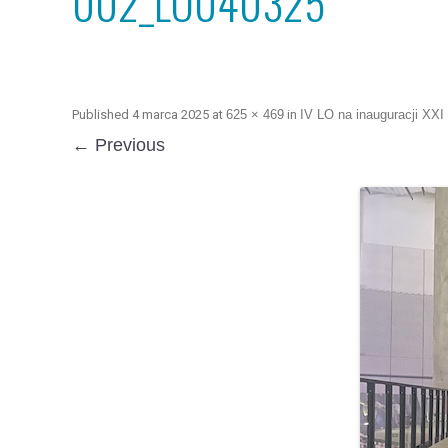
002_LO040325
Published
4 marca 2025
at
625 × 469
in
IV LO na inauguracji XX
← Previous