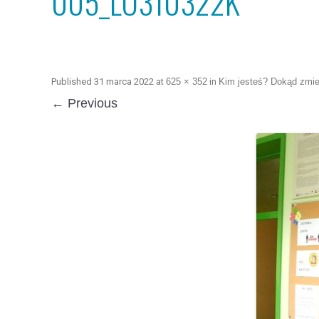
005_LO310322K
Published
31 marca 2022
at
625 × 352
in
Kim jesteś? Dokąd zmie
← Previous