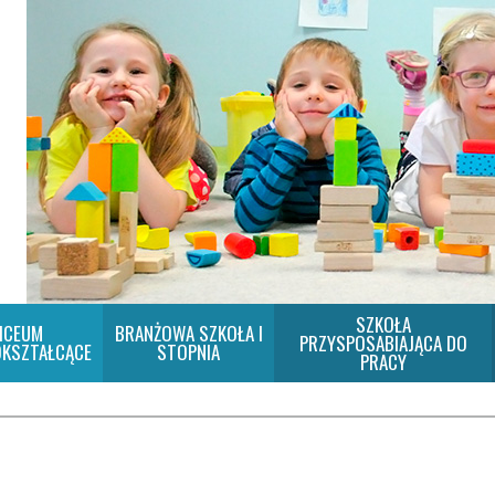
SZKOŁA
ICEUM
BRANŻOWA SZKOŁA I
PRZYSPOSABIAJĄCA DO
KSZTAŁCĄCE
STOPNIA
PRACY