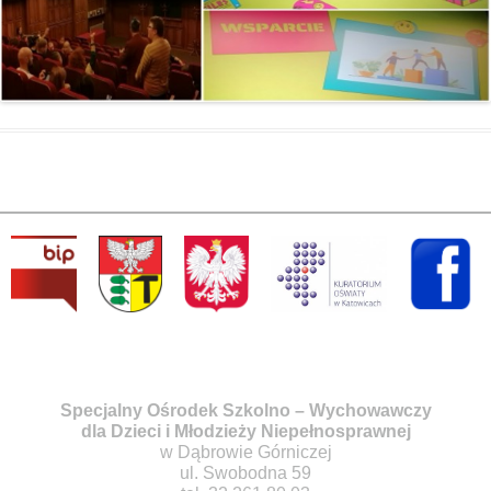
Specjalny Ośrodek Szkolno – Wychowawczy
dla Dzieci i Młodzieży Niepełnosprawnej
w Dąbrowie Górniczej
ul. Swobodna 59