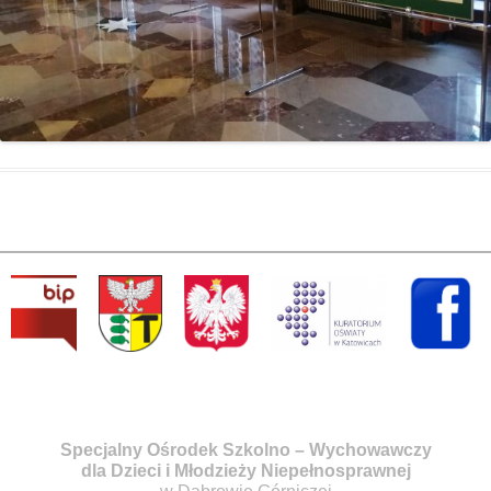
Specjalny Ośrodek Szkolno – Wychowawczy
dla Dzieci i Młodzieży Niepełnosprawnej