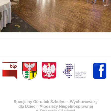
Specjalny Ośrodek Szkolno – Wychowawczy
dla Dzieci i Młodzieży Niepełnosprawnej