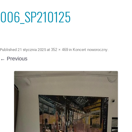
006_SP210125
Published
21 stycznia 2025
at
352 × 469
in
Koncert noworoczny
.
← Previous