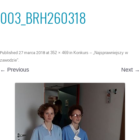
003_BRH260318
Published
27 marca 2018
at
352 × 469
in
Konkurs – „Najsprawniejszy w
zawodzie”
.
← Previous
Next →