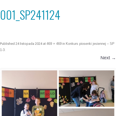
001_SP241124
Published
24 listopada 2024
at
469 × 469
in
Konkurs piosenki jesiennej – SP
1-3
.
Next →