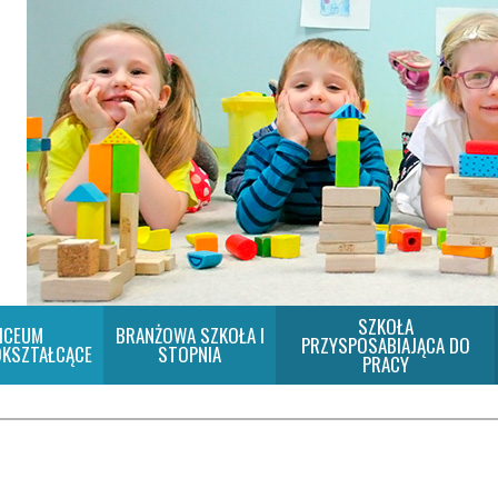
SZKOŁA
ICEUM
BRANŻOWA SZKOŁA I
PRZYSPOSABIAJĄCA DO
KSZTAŁCĄCE
STOPNIA
PRACY