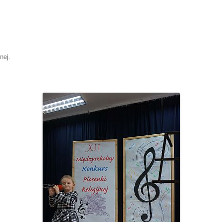
nej
.