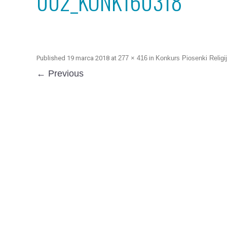
002_KONK160318
Published
19 marca 2018
at
277 × 416
in
Konkurs Piosenki Religij
← Previous