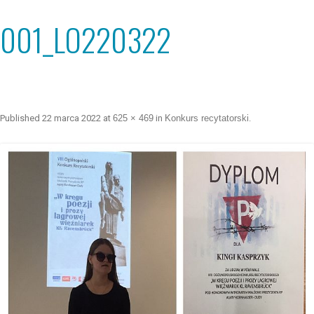
001_LO220322
Published
22 marca 2022
at
625 × 469
in
Konkurs recytatorski
.