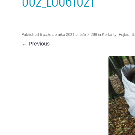
002_LO061021
Published
6 października 2021
at
625 × 298
in
Korfanty, Fojkis, 
← Previous