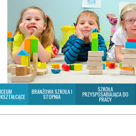
SZKOŁA
ICEUM
BRANŻOWA SZKOŁA I
PRZYSPOSABIAJĄCA DO
KSZTAŁCĄCE
STOPNIA
PRACY