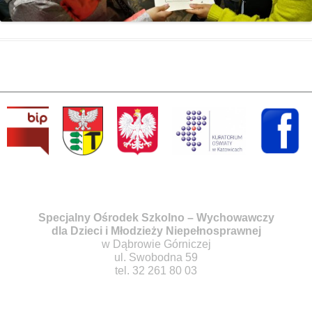
Specjalny Ośrodek Szkolno – Wychowawczy
dla Dzieci i Młodzieży Niepełnosprawnej
w Dąbrowie Górniczej
ul. Swobodna 59
tel. 32 261 80 03