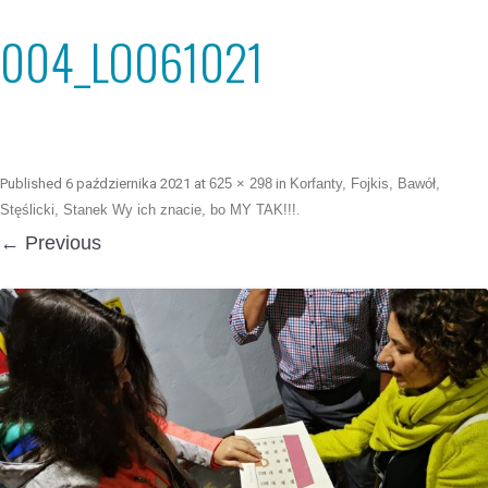
004_LO061021
Published
6 października 2021
at
625 × 298
in
Korfanty, Fojkis, Bawół,
Stęślicki, Stanek Wy ich znacie, bo MY TAK!!!
.
← Previous